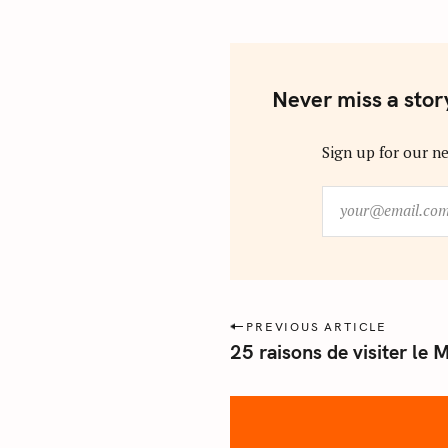
Never miss a stor
Sign up for our ne
y
o
u
r
@
e
P
PREVIOUS ARTICLE
m
25 raisons de visiter le
o
a
s
i
l
t
.