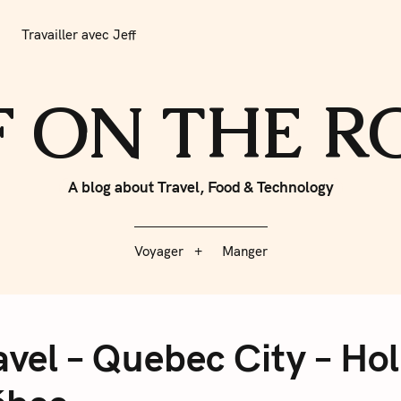
r avec Jeff
Voyager
Manger
Travailler avec Jeff
F ON THE 
A blog about Travel, Food & Technology
Voyager
Manger
avel – Quebec City – Ho