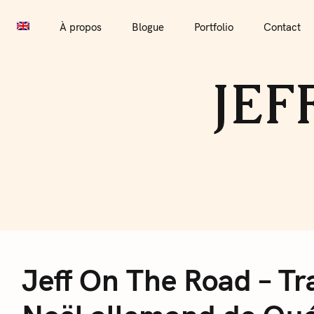
S
À propos
Blogue
Portfolio
Contact
Travaille
k
À propos
Blogue
Portfolio
Contact
i
p
JEF
t
o
c
o
n
t
e
J
n
t
Jeff On The Road – Tr