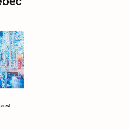
ébec
terest