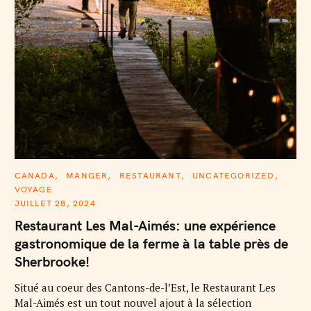
C
CANADA
MANGER
RESTAURANT
UNCATEGORIZED
A
VOYAGE
T
E
JUILLET 28, 2024
G
O
Restaurant Les Mal-Aimés: une expérience
R
I
gastronomique de la ferme à la table près de
E
S
Sherbrooke!
Situé au coeur des Cantons-de-l’Est, le Restaurant Les
Mal-Aimés est un tout nouvel ajout à la sélection