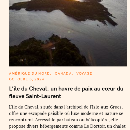
C
AMÉRIQUE DU NORD
CANADA
VOYAGE
A
OCTOBRE 3, 2024
T
E
L’île du Cheval: un havre de paix au cœur du
G
O
fleuve Saint-Laurent
R
I
E
L'île du Cheval, située dans l'archipel de l'Isle-aux-Grues,
S
offre une escapade paisible où luxe moderne et nature se
rencontrent. Accessible par bateau ou hélicoptère, elle
propose divers hébergements comme Le Dortoir, un chalet