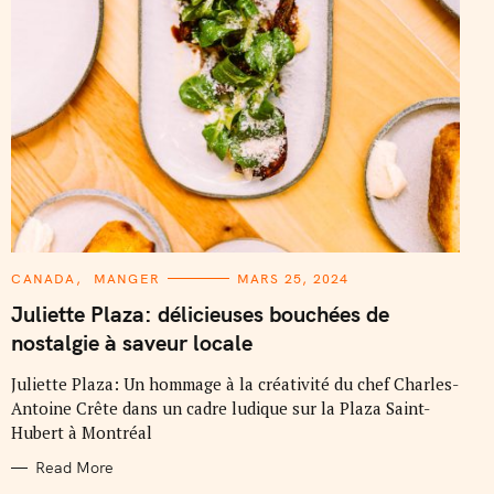
C
CANADA
MANGER
MARS 25, 2024
A
T
Juliette Plaza: délicieuses bouchées de
E
G
nostalgie à saveur locale
O
R
I
Juliette Plaza: Un hommage à la créativité du chef Charles-
E
Antoine Crête dans un cadre ludique sur la Plaza Saint-
S
Hubert à Montréal
Read More