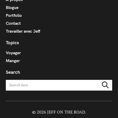
Blogue
Portfolio
Contact
Travailler avec Jeff
Topics
Voyager
Manger
Search
S
Search
e
a
r
c
h
© 2026 JEFF ON THE ROAD.
f