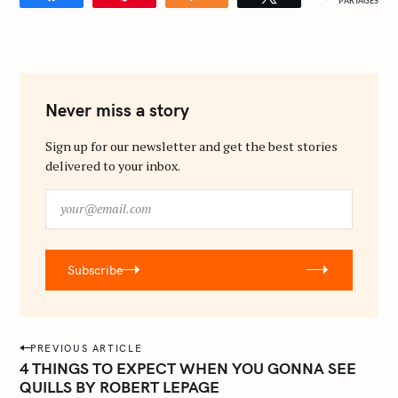
PARTAGES
Never miss a story
Sign up for our newsletter and get the best stories
delivered to your inbox.
y
o
u
r
Subscribe
@
e
m
a
P
PREVIOUS ARTICLE
i
o
4 THINGS TO EXPECT WHEN YOU GONNA SEE
l
QUILLS BY ROBERT LEPAGE
s
.