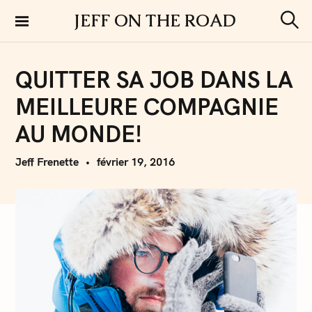
S
JEFF ON THE ROAD
k
S
i
e
a
p
r
QUITTER SA JOB DANS LA
t
c
h
o
MEILLEURE COMPAGNIE
c
o
AU MONDE!
n
t
Jeff Frenette
février 19, 2016
e
n
t