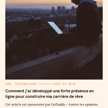
C
JOB
TECHNOLOGIE
AOÛT 20, 2018
A
T
Comment j’ai développé une forte présence en
E
G
ligne pour construire ma carrière de rêve
O
R
Cet article est sponsorisé par GoDaddy — toutes les opinions
I
E