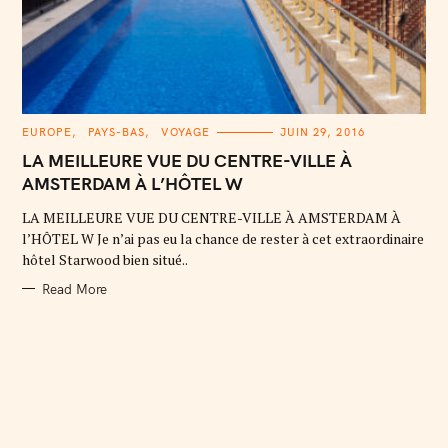
C
EUROPE
PAYS-BAS
VOYAGE
JUIN 29, 2016
A
T
LA MEILLEURE VUE DU CENTRE-VILLE À
E
G
AMSTERDAM À L’HÔTEL W
O
R
LA MEILLEURE VUE DU CENTRE-VILLE À AMSTERDAM À
I
E
l’HÔTEL W Je n’ai pas eu la chance de rester à cet extraordinaire
S
hôtel Starwood bien situé..
Read More