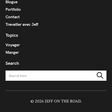
Blogue
Portfolio
Contact
Travailler avec Jeff
Topics
Voyager
Manger
Search
S
Search
e
a
r
c
h
© 2026 JEFF ON THE ROAD.
f
o