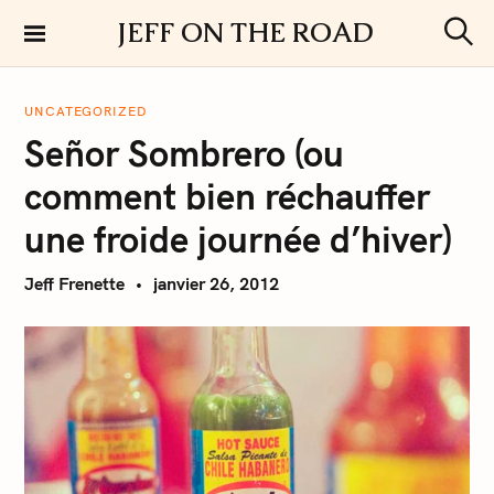
S
JEFF ON THE ROAD
k
S
i
e
a
p
r
UNCATEGORIZED
t
c
Señor Sombrero (ou
h
o
c
comment bien réchauffer
o
n
une froide journée d’hiver)
t
e
Jeff Frenette
janvier 26, 2012
n
t