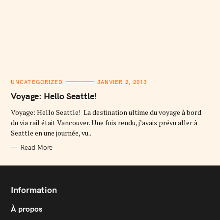
C
UNCATEGORIZED
JANVIER 2, 2013
A
T
Voyage: Hello Seattle!
E
G
O
Voyage: Hello Seattle! La destination ultime du voyage à bord
R
du via rail était Vancouver. Une fois rendu, j’avais prévu aller à
I
E
Seattle en une journée, vu..
S
Read More
Information
À propos