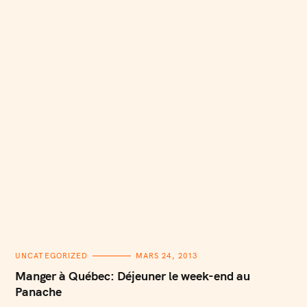
C
UNCATEGORIZED
MARS 24, 2013
A
T
Manger à Québec: Déjeuner le week-end au
E
G
Panache
O
R