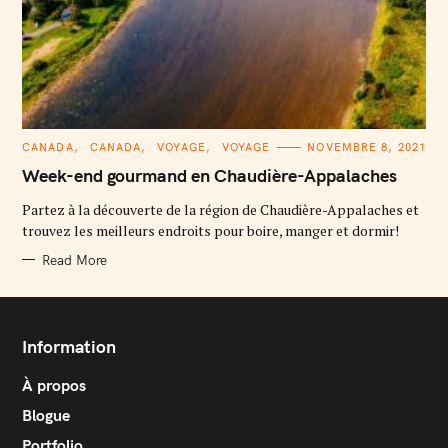
C
CANADA
CANADA
VOYAGE
VOYAGE
NOVEMBRE 8, 2021
A
T
Week-end gourmand en Chaudière-Appalaches
E
G
O
Partez à la découverte de la région de Chaudière-Appalaches et
R
trouvez les meilleurs endroits pour boire, manger et dormir!
I
E
S
Read More
Information
À propos
Blogue
Portfolio