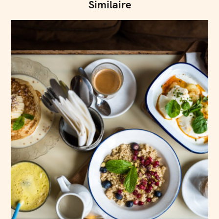
Similaire
o
n