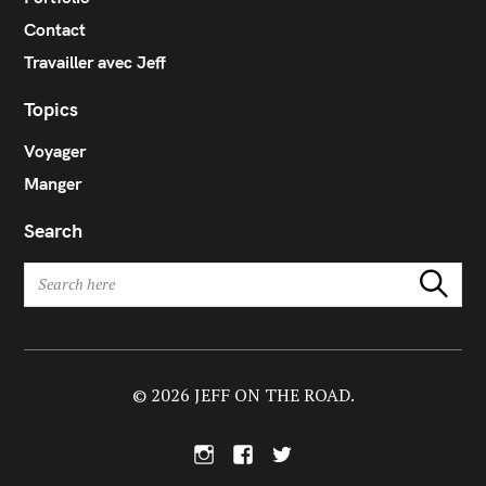
Contact
Travailler avec Jeff
Topics
Voyager
Manger
Search
S
Search
e
a
r
c
h
© 2026 JEFF ON THE ROAD.
f
o
I
F
T
r
n
a
w