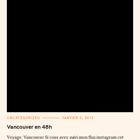
C
UNCATEGORIZED
JANVIER 3, 2013
A
T
Vancouver en 48h
E
G
O
Voyage: Vancouver Si vous avez suivi mon flux instagram cet