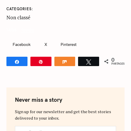
CATEGORIES
Non classé
foodie
TAGS
Facebook
X
Pinterest
0
Partagez
Épingle
Partagez
Tweetez
PARTAGES
Never miss a story
Sign up for our newsletter and get the best stories
delivered to your inbox.
S
y