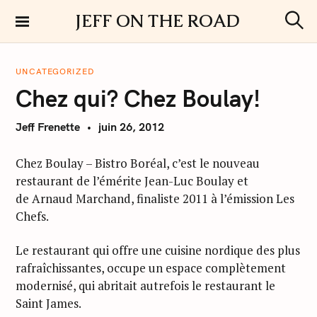
S
JEFF ON THE ROAD
k
S
i
e
a
p
r
UNCATEGORIZED
t
c
Chez qui? Chez Boulay!
h
o
c
Jeff Frenette
juin 26, 2012
o
n
t
Chez Boulay – Bistro Boréal, c’est le nouveau
e
restaurant de l’émérite Jean-Luc Boulay et
n
de Arnaud Marchand, finaliste 2011 à l’émission Les
t
Chefs.
Le restaurant qui offre une cuisine nordique des plus
rafraîchissantes, occupe un espace complètement
modernisé, qui abritait autrefois le restaurant le
Saint James.