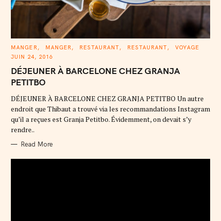
C
MANGER
MANGER
RESTAURANT
RESTAURANT
VOYAGE
A
JUIN 24, 2016
T
E
DÉJEUNER À BARCELONE CHEZ GRANJA
G
O
PETITBO
R
I
E
DÉJEUNER À BARCELONE CHEZ GRANJA PETITBO Un autre
S
endroit que Thibaut a trouvé via les recommandations Instagram
qu’il a reçues est Granja Petitbo. Évidemment, on devait s’y
rendre..
Read More