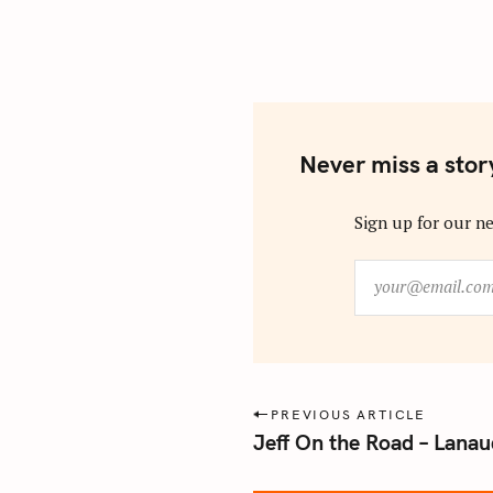
Never miss a stor
Sign up for our ne
y
o
u
r
@
e
P
PREVIOUS ARTICLE
m
Jeff On the Road – Lanaud
o
a
s
i