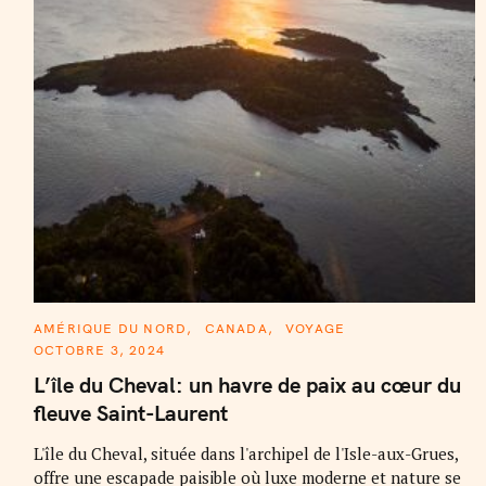
C
AMÉRIQUE DU NORD
CANADA
VOYAGE
A
OCTOBRE 3, 2024
T
E
L’île du Cheval: un havre de paix au cœur du
G
O
fleuve Saint-Laurent
R
I
E
L'île du Cheval, située dans l'archipel de l'Isle-aux-Grues,
S
offre une escapade paisible où luxe moderne et nature se