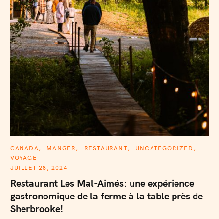
C
CANADA
MANGER
RESTAURANT
UNCATEGORIZED
A
VOYAGE
T
E
JUILLET 28, 2024
G
O
Restaurant Les Mal-Aimés: une expérience
R
I
gastronomique de la ferme à la table près de
E
S
Sherbrooke!