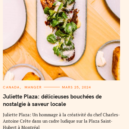
C
CANADA
MANGER
MARS 25, 2024
A
T
Juliette Plaza: délicieuses bouchées de
E
G
nostalgie à saveur locale
O
R
I
Juliette Plaza: Un hommage à la créativité du chef Charles-
E
Antoine Crête dans un cadre ludique sur la Plaza Saint-
S
Hubert à Montréal