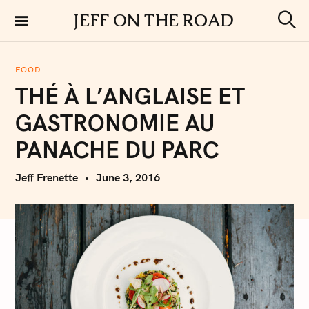
S
JEFF ON THE ROAD
k
S
i
e
a
p
r
FOOD
t
c
THÉ À L’ANGLAISE ET
h
o
c
GASTRONOMIE AU
o
n
PANACHE DU PARC
t
e
Jeff Frenette
June 3, 2016
n
t