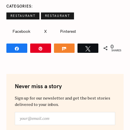
CATEGORIES
RESTAURANT
RESTAURANT
Facebook
X
Pinterest
0
Share
Pin
Share
Tweet
SHARES
Never miss a story
Sign up for our newsletter and get the best stories
delivered to your inbox.
y
o
u