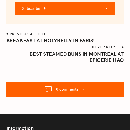
r
Subscribe
@
e
m
a
P
PREVIOUS ARTICLE
i
o
BREAKFAST AT HOLYBELLY IN PARIS!
l
s
NEXT ARTICLE
.
BEST STEAMED BUNS IN MONTREAL AT
t
c
EPICERIE HAO
o
n
m
a
v
i
0 comments
g
a
t
i
o
Information