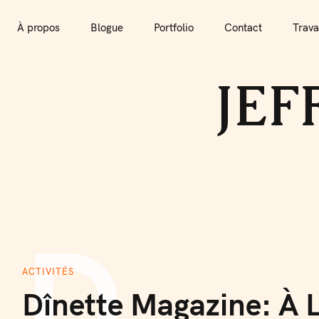
S
k
À propos
Blogue
Portfolio
Contact
Trava
i
À propos
Blogue
Portfolio
Contact
Travailler avec
p
JEF
t
o
c
o
n
t
e
n
D
t
ACTIVITÉS
Dînette Magazine: À 