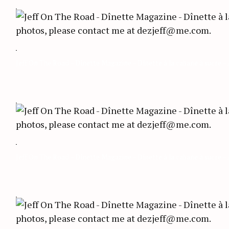
r
c
h
f
o
Jeff On The Road – Dînette Magazine – Dînette à la cabane à sucre –
r
:
Jeff On The Road – Dînette Magazine – Dînette à la cabane à sucre –